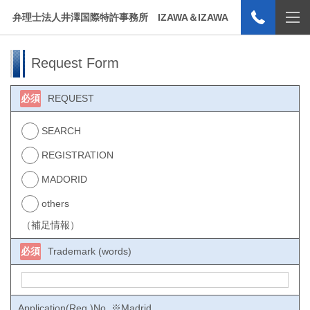
弁理士法人井澤国際特許事務所 IZAWA＆IZAWA
Request Form
必須
REQUEST
SEARCH
REGISTRATION
MADORID
others
（補足情報）
必須
Trademark (words)
Application(Reg.)No. ※Madrid