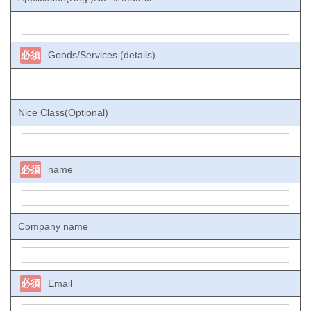
必須
Goods/Services (details)
Nice Class(Optional)
必須
name
Company name
必須
Email