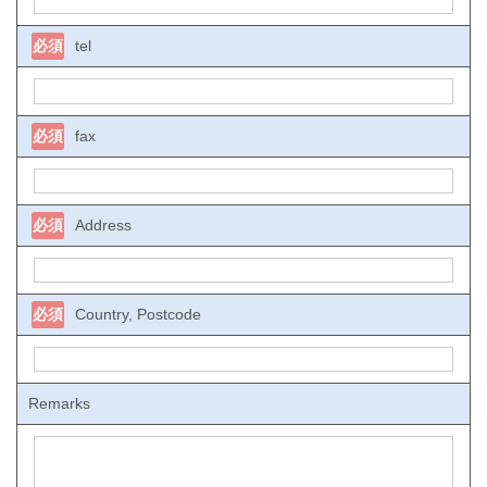
必須
tel
必須
fax
必須
Address
必須
Country, Postcode
Remarks